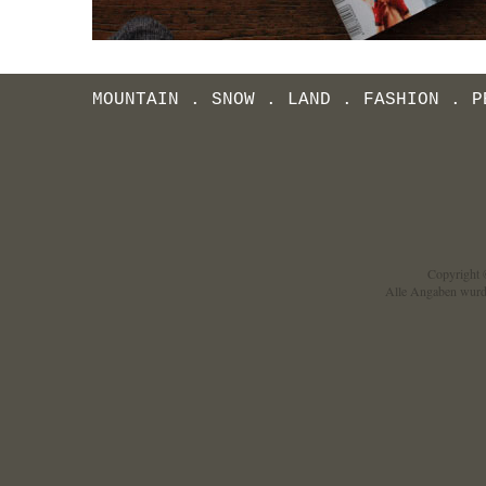
MOUNTAIN
.
SNOW
.
LAND
.
FASHION
.
P
Copyright ©
Alle Angaben wurd