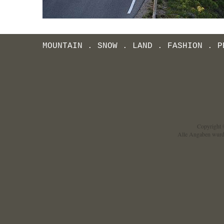
MOUNTAIN
.
SNOW
.
LAND
.
FASHION
.
P
Copyright ©
Alle Angaben wurd