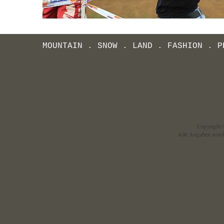
MOUNTAIN
.
SNOW
.
LAND
.
FASHION
.
P
Copyright ©
Alle Angaben wurd