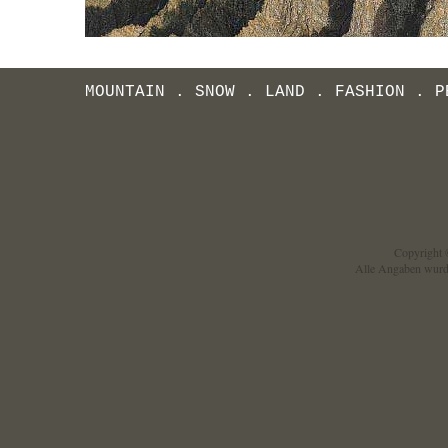
MOUNTAIN
.
SNOW
.
LAND
.
FASHION
.
P
Copyright ©
Alle Angaben wurd