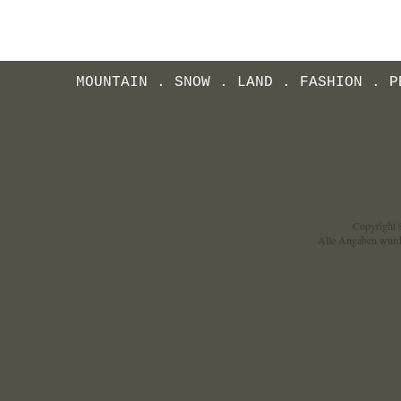
MOUNTAIN
.
SNOW
.
LAND
.
FASHION
.
P
Copyright ©
Alle Angaben wurd